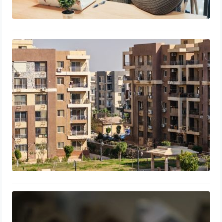
Combien peut rapporter un
appartement en location ? Les clés
du succès
10 juillet 2026
Comment négocier efficacement le
prix d’une maison : astuces et
stratégies