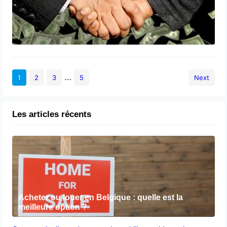
…
1
2
3
5
Next
Les articles récents
Acheter ou louer en Belgique : quelle est la
meilleure option ?